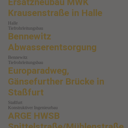
Ersatzneubau MWK
Krausenstraße in Halle
Halle
Tiefrohrleitungsbau
Bennewitz
Abwasserentsorgung
Bennewitz
Tiefrohrleitungsbau
Europaradweg,
Gänsefurther Brücke in
Staßfurt
Staßfurt
Konstruktiver Ingenieurbau
ARGE HWSB
Spittelstraße/Mühlenstraße