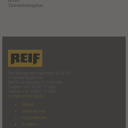
Borna
Tiefrohrleitungsbau
Reif Baugesellschaft mbH & Co. KG
Schmale Straße 14
04435 Schkeuditz OT Freiroda
Telefon: +49 34207 77-600
Telefax: +49 34207 77-658
post@reif-leipzig.de
Aktuell
Unternehmen
Kompetenzen
Projekte