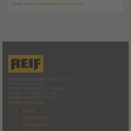
Email:
info.tautenhain@reif-leipzig.de
Reif Baugesellschaft mbH & Co. KG
Schmale Straße 14
04435 Schkeuditz OT Freiroda
Telefon: +49 34207 77-600
Telefax: +49 34207 77-658
post@reif-leipzig.de
Aktuell
Unternehmen
Kompetenzen