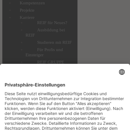
Kompetenzen
Projekte
Karriere
REIF für Neues?
Ausbildung bei
REIF
Studieren mit REIF
Für Profis und
Einsteiger
REIF GRUPPE
AKADEMIE
Alle
Stellenangebote
Downloads
Datenschutz
Impressum