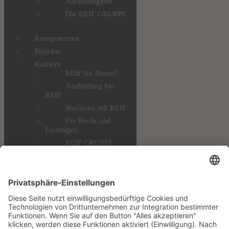
Nachhaltigkeit
Die REIF GRUPPE
Kompetenzen
Projekte
Karriere
REIF für Neues?
Ausbildung bei
REIF
Studieren mit REIF
Für Profis und
Einsteiger
REIF GRUPPE
AKADEMIE
Alle
Stellenangebote
Downloads
Datenschutz
Impressum