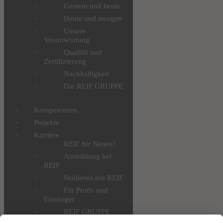
Gestern und heute
Heute und morgen
Unsere
Verantwortung
Qualität und
Zertifizierung
Nachhaltigkeit
Die REIF GRUPPE
Kompetenzen
Projekte
Karriere
REIF für Neues?
Ausbildung bei
REIF
Studieren mit REIF
Für Profis und
Einsteiger
REIF GRUPPE
AKADEMIE